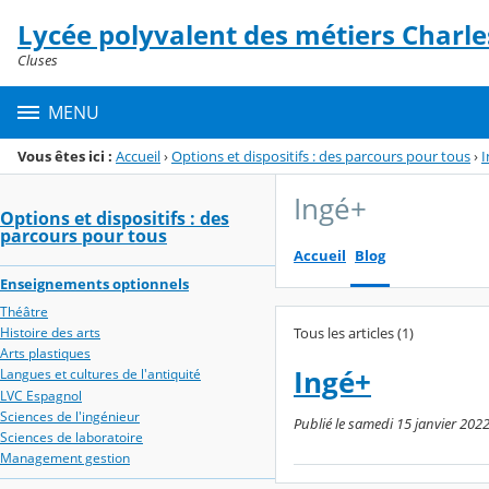
Panneau de gestion des cookies
Lycée polyvalent des métiers Charle
Menu de la rubrique
Contenu
Cluses
MENU
Vous êtes ici :
Accueil
›
Options et dispositifs : des parcours pour tous
›
I
Ingé+
Options et dispositifs : des
parcours pour tous
Accueil
Blog
Enseignements optionnels
Théâtre
Tous les articles (1)
Histoire des arts
Arts plastiques
Ingé+
Langues et cultures de l'antiquité
LVC Espagnol
Sciences de l'ingénieur
Publié le samedi 15 janvier 2022
Sciences de laboratoire
Management gestion