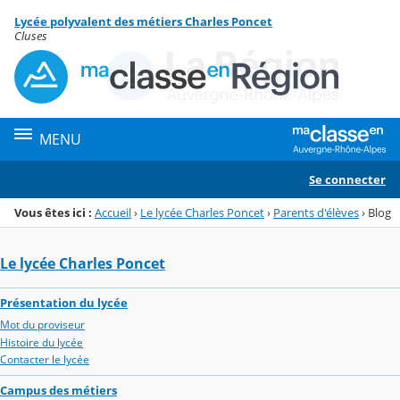
Panneau de gestion des cookies
Lycée polyvalent des métiers Charles Poncet
Menu de la rubrique
Contenu
Cluses
MENU
Se connecter
Vous êtes ici :
Accueil
›
Le lycée Charles Poncet
›
Parents d'élèves
›
Blog
Le lycée Charles Poncet
Présentation du lycée
Mot du proviseur
Histoire du lycée
Contacter le lycée
Campus des métiers