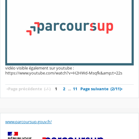
vidéo visible également sur youtube :
https://www.youtube.com/watch?v=H2HWd-Msqfk&amp;t=22s
‹
Page précédente
(-/-)
1
2
…
11
Page suivante
(2/11)
›
www.parcoursup.gouv.fr/