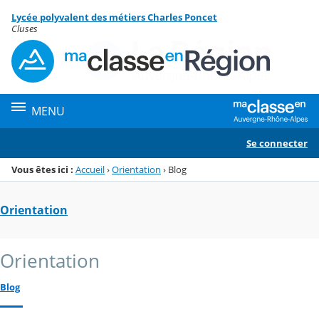
Panneau de gestion des cookies
Lycée polyvalent des métiers Charles Poncet
Menu de la rubrique
Contenu
Cluses
MENU
Se connecter
Vous êtes ici :
Accueil
›
Orientation
›
Blog
Orientation
Orientation
Blog