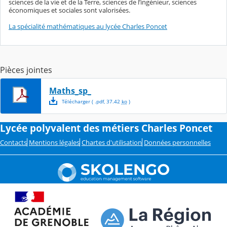
sciences de la vie et de la Terre, sciences de l’ingénieur, sciences
économiques et sociales sont valorisées.
La spécialité mathématiques au lycée Charles Poncet
Pièces jointes
Maths_sp_
Télécharger
( .
pdf
,
37.42
ko
)
Lycée polyvalent des métiers Charles Poncet
Contacts
Mentions légales
Chartes d'utilisation
Données personnelles