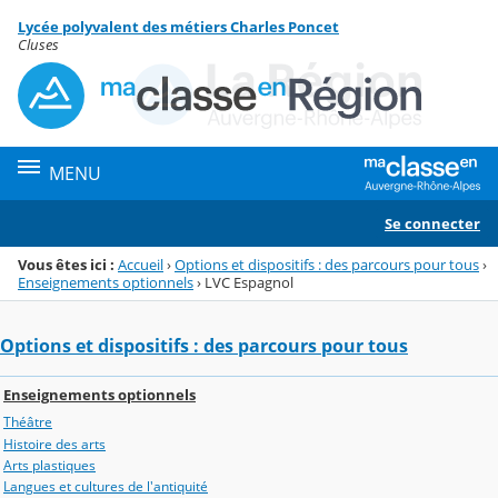
Panneau de gestion des cookies
Lycée polyvalent des métiers Charles Poncet
Menu de la rubrique
Contenu
Cluses
MENU
Se connecter
Vous êtes ici :
Accueil
›
Options et dispositifs : des parcours pour tous
›
Enseignements optionnels
›
LVC Espagnol
Options et dispositifs : des parcours pour tous
Enseignements optionnels
Théâtre
Histoire des arts
Arts plastiques
Langues et cultures de l'antiquité