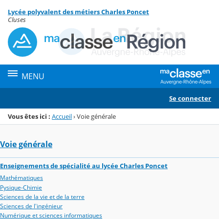
Panneau de gestion des cookies
Lycée polyvalent des métiers Charles Poncet
Menu de la rubrique
Contenu
Cluses
MENU
Se connecter
Vous êtes ici :
Accueil
›
Voie générale
Voie générale
Enseignements de spécialité au lycée Charles Poncet
Mathématiques
Pysique-Chimie
Sciences de la vie et de la terre
Sciences de l'ingénieur
Numérique et sciences informatiques