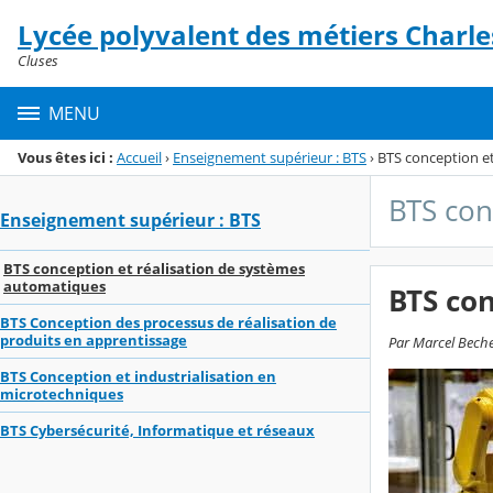
Panneau de gestion des cookies
Lycée polyvalent des métiers Charle
Menu de la rubrique
Contenu
Cluses
MENU
Vous êtes ici :
Accueil
›
Enseignement supérieur : BTS
›
BTS conception e
BTS con
Enseignement supérieur : BTS
BTS conception et réalisation de systèmes
automatiques
BTS con
BTS Conception des processus de réalisation de
produits en apprentissage
Par Marcel Bechet
BTS Conception et industrialisation en
microtechniques
BTS Cybersécurité, Informatique et réseaux