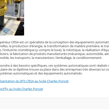
upérieur CRSA est un spécialiste de la conception des équipements automatis
elles, la production d'énergie, la transformation de matière première, le trai
l'industrie cosmétique (y compris le luxe), la robotique, la réalisation d'équ
loisirs, la fabrication de produits manufacturés (mécanique, automobile, aé
mobile, les transports, la manutention, l'emballage, le conditionnement.
ondre à des besoins spécifiques, ces systèmes automatiques sont réalisés sur
tulaire de ce diplôme trouve sa place dans des entreprises très diverses lui 
 systèmes automatiques et des équipements automatisés.
ésentation du BTS CRSA au lycée Charles Poncet
oFfly au lycée Charles Poncet