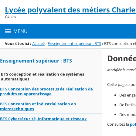
Panneau de gestion des cookies
Lycée polyvalent des métiers Charle
Menu de la rubrique
Contenu
Cluses
MENU
Vous êtes ici :
Accueil
›
Enseignement supérieur : BTS
›
BTS conception e
Donnée
Enseignement supérieur : BTS
Modifiée le mard
BTS conception et réalisation de systèmes
automatiques
Cette page a pou
BTS Conception des processus de réalisation de
produits en apprentissage
Des enga
BTS Conception et industrialisation en
De l'util
microtechniques
Des modal
BTS Cybersécurité, Informatique et réseaux
Consultez la
po