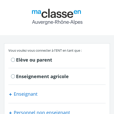
Return to the authe
S'authentifier en tant que
Vous voulez vous connecter à l'ENT en tant que :
Elève ou parent
Enseignement agricole
Enseignant
Personnel non enseignant