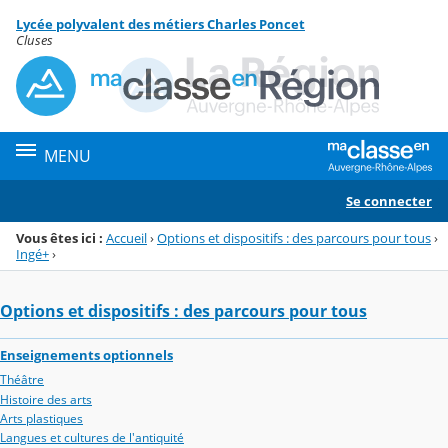
Panneau de gestion des cookies
Lycée polyvalent des métiers Charles Poncet
Menu de la rubrique
Contenu
Cluses
MENU
Se connecter
Vous êtes ici :
Accueil
›
Options et dispositifs : des parcours pour tous
›
Ingé+
›
Options et dispositifs : des parcours pour tous
Enseignements optionnels
Théâtre
Histoire des arts
Arts plastiques
Langues et cultures de l'antiquité