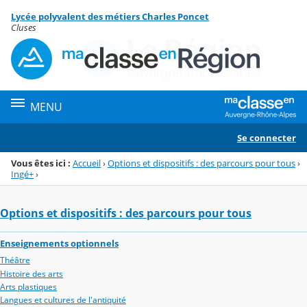
Panneau de gestion des cookies
Lycée polyvalent des métiers Charles Poncet
Menu de la rubrique
Contenu
Cluses
MENU
Se connecter
Vous êtes ici :
Accueil
›
Options et dispositifs : des parcours pour tous
›
Ingé+
›
Options et dispositifs : des parcours pour tous
Enseignements optionnels
Théâtre
Histoire des arts
Arts plastiques
Langues et cultures de l'antiquité