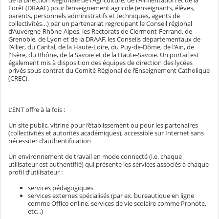
de la Direction Régionale de l'Agriculture, de l'Alimentation et de la
Forêt (DRAAF) pour l’enseignement agricole (enseignants, élèves,
parents, personnels administratifs et techniques, agents de
collectivités…) par un partenariat regroupant le Conseil régional
d’Auvergne-Rhône-Alpes, les Rectorats de Clermont-Ferrand, de
Grenoble, de Lyon et de la DRAAF, les Conseils départementaux de
l’Allier, du Cantal, de la Haute-Loire, du Puy-de-Dôme, de l'Ain, de
l'Isère, du Rhône, de la Savoie et de la Haute-Savoie. Un portail est
également mis à disposition des équipes de direction des lycées
privés sous contrat du Comité Régional de l’Enseignement Catholique
(CREC).
L’ENT offre à la fois :
Un site public, vitrine pour l’établissement ou pour les partenaires
(collectivités et autorités académiques), accessible sur Internet sans
nécessiter d'authentification
Un environnement de travail en mode connecté (i.e. chaque
utilisateur est authentifié) qui présente les services associés à chaque
profil d’utilisateur :
services pédagogiques
services externes spécialisés (par ex. bureautique en ligne
comme Office online, services de vie scolaire comme Pronote,
etc...)