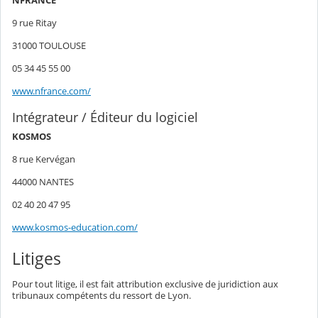
NFRANCE
9 rue Ritay
31000 TOULOUSE
05 34 45 55 00
www.nfrance.com/
Intégrateur / Éditeur du logiciel
KOSMOS
8 rue Kervégan
44000 NANTES
02 40 20 47 95
www.kosmos-education.com/
Litiges
Pour tout litige, il est fait attribution exclusive de juridiction aux
tribunaux compétents du ressort de Lyon.