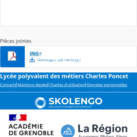
Pièces jointes
ING+
Télécharger
( .
pdf
,
146.02
ko
)
Lycée polyvalent des métiers Charles Poncet
Contacts
Mentions légales
Chartes d'utilisation
Données personnelles