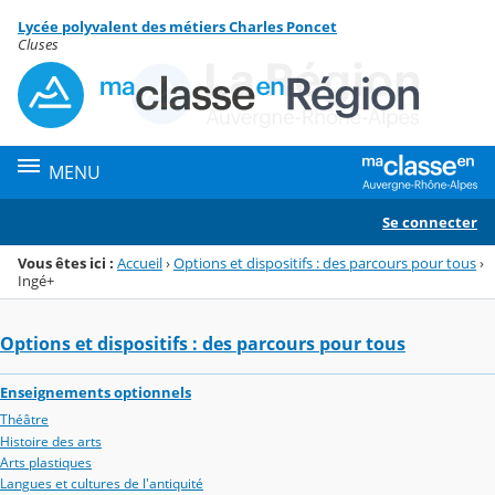
Panneau de gestion des cookies
Lycée polyvalent des métiers Charles Poncet
Menu de la rubrique
Contenu
Cluses
MENU
Se connecter
Vous êtes ici :
Accueil
›
Options et dispositifs : des parcours pour tous
›
Ingé+
Options et dispositifs : des parcours pour tous
Enseignements optionnels
Théâtre
Histoire des arts
Arts plastiques
Langues et cultures de l'antiquité