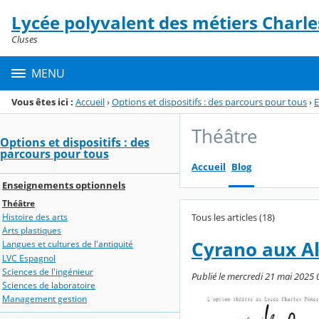
Panneau de gestion des cookies
Lycée polyvalent des métiers Charle
Menu de la rubrique
Contenu
Cluses
MENU
Vous êtes ici :
Accueil
›
Options et dispositifs : des parcours pour tous
›
E
Théâtre
Options et dispositifs : des
parcours pour tous
Accueil
Blog
Enseignements optionnels
Théâtre
Tous les articles (18)
Histoire des arts
Arts plastiques
Cyrano aux Al
Langues et cultures de l'antiquité
LVC Espagnol
Sciences de l'ingénieur
Publié le mercredi 21 mai 2025 
Sciences de laboratoire
Management gestion