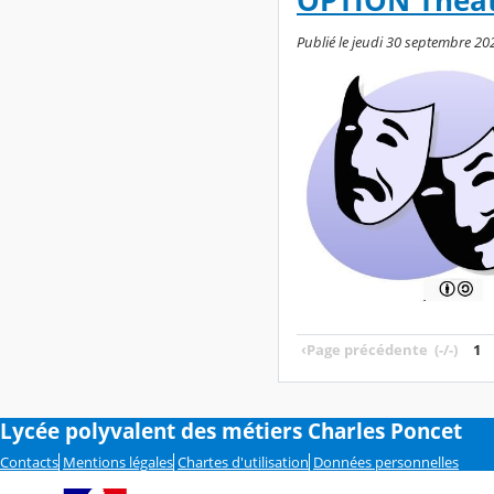
OPTION Théât
Publié le jeudi 30 septembre 20
‹
Page précédente
(-/-)
1
Lycée polyvalent des métiers Charles Poncet
Contacts
Mentions légales
Chartes d'utilisation
Données personnelles