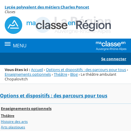
Panneau de gestion des cookies
Lycée polyvalent des métiers Charles Poncet
Menu de la rubrique
Contenu
Cluses
MENU
Se connecter
Vous êtes ici :
Accueil
›
Options et dispositifs : des parcours pour tous
›
Enseignements optionnels
›
Théâtre
›
Blog
›
Le théâtre ambulant
Chopalovitch
Options et dispositifs : des parcours pour tous
Enseignements optionnels
Théâtre
Histoire des arts
Arts plastiques