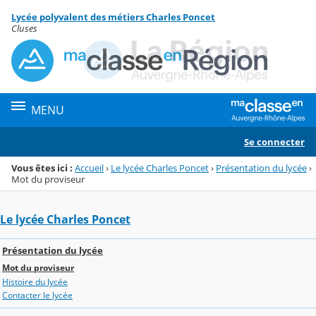
Panneau de gestion des cookies
Lycée polyvalent des métiers Charles Poncet
Menu de la rubrique
Contenu
Cluses
MENU
Se connecter
Vous êtes ici :
Accueil
›
Le lycée Charles Poncet
›
Présentation du lycée
›
Mot du proviseur
Le lycée Charles Poncet
Présentation du lycée
Mot du proviseur
Histoire du lycée
Contacter le lycée