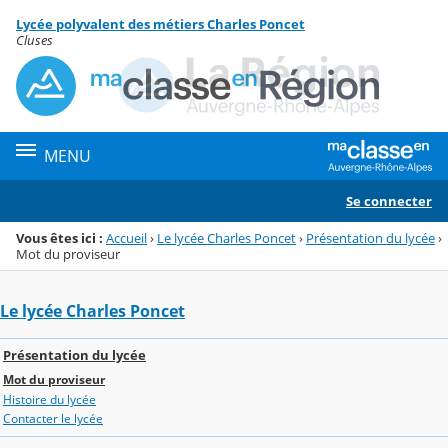
Panneau de gestion des cookies
Lycée polyvalent des métiers Charles Poncet
Menu de la rubrique
Contenu
Cluses
MENU
Se connecter
Vous êtes ici :
Accueil
›
Le lycée Charles Poncet
›
Présentation du lycée
›
Mot du proviseur
Le lycée Charles Poncet
Présentation du lycée
Mot du proviseur
Histoire du lycée
Contacter le lycée