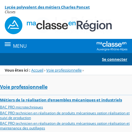
Panneau de gestion des cookies
Lycée polyvalent des métiers Charles Poncet
Menu de la rubrique
Contenu
Cluses
MENU
Se connecter
Vous êtes ici :
Accueil
›
Voie professionnelle
›
Voie professionnelle
Métiers de la réalisation d'ensembles mécaniques et industriels
BAC PRO microtechniques
BAC PRO technicien en réalisation de produits mécaniques option réalisation et
suivi de production
BAC PRO technicien en réalisation de produits mécaniques option réalisation et
maintenance des outillages