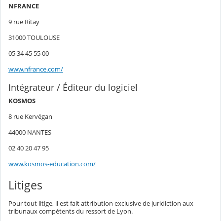
NFRANCE
9 rue Ritay
31000 TOULOUSE
05 34 45 55 00
www.nfrance.com/
Intégrateur / Éditeur du logiciel
KOSMOS
8 rue Kervégan
44000 NANTES
02 40 20 47 95
www.kosmos-education.com/
Litiges
Pour tout litige, il est fait attribution exclusive de juridiction aux
tribunaux compétents du ressort de Lyon.