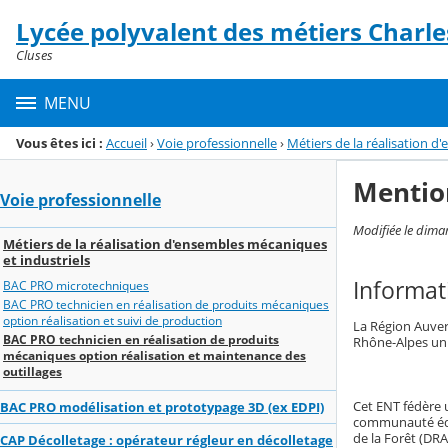
Panneau de gestion des cookies
Lycée polyvalent des métiers Charle
Menu de la rubrique
Contenu
Cluses
MENU
Vous êtes ici :
Accueil
›
Voie professionnelle
›
Métiers de la réalisation d
Mentio
Voie professionnelle
Modifiée le dima
Métiers de la réalisation d'ensembles mécaniques
et industriels
Informat
BAC PRO microtechniques
BAC PRO technicien en réalisation de produits mécaniques
option réalisation et suivi de production
La Région Auver
BAC PRO technicien en réalisation de produits
Rhône-Alpes un
mécaniques option réalisation et maintenance des
outillages
Cet ENT fédère u
BAC PRO modélisation et prototypage 3D (ex EDPI)
communauté éduc
de la Forêt (DRA
CAP Décolletage : opérateur régleur en décolletage