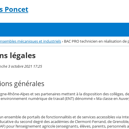
s Poncet
'ensembles mécaniques et industriels
›
BAC PRO technicien en réalisation de 
ns légales
nche 3 octobre 2021 17:25
ions générales
gne-Rhône-Alpes et ses partenaires mettent à la disposition des collèges, de
 environnement numérique de travail (ENT) dénommé « Ma classe en Auver
n ensemble de portails de fonctionnalités et de services accessibles via Int
ative du second degré des académies de Clermont-Ferrand, de Grenoble, de L
AF) pour l’enseignement agricole (enseignants, élèves, parents, personnels a