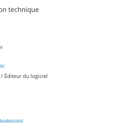
ion technique
SE
om/
 / Éditeur du logiciel
ucation.com/