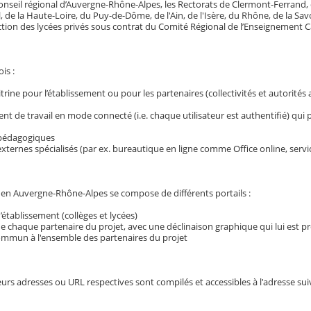
onseil régional d’Auvergne-Rhône-Alpes, les Rectorats de Clermont-Ferrand,
tal, de la Haute-Loire, du Puy-de-Dôme, de l'Ain, de l'Isère, du Rhône, de la S
ction des lycées privés sous contrat du Comité Régional de l’Enseignement C
ois :
vitrine pour l’établissement ou pour les partenaires (collectivités et autorité
 de travail en mode connecté (i.e. chaque utilisateur est authentifié) qui pré
 pédagogiques
externes spécialisés (par ex. bureautique en ligne comme Office online, servi
 en Auvergne-Rhône-Alpes se compose de différents portails :
d’établissement (collèges et lycées)
de chaque partenaire du projet, avec une déclinaison graphique qui lui est p
commun à l'ensemble des partenaires du projet
leurs adresses ou URL respectives sont compilés et accessibles à l'adresse sui