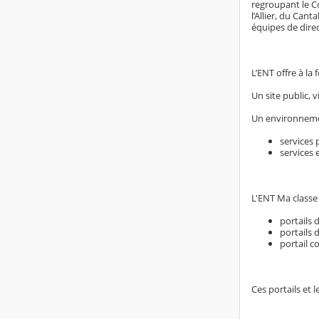
regroupant le C
l’Allier, du Can
équipes de dire
L’ENT offre à la f
Un site public, 
Un environnement
services
services 
L'ENT Ma classe
portails 
portails 
portail 
Ces portails et 