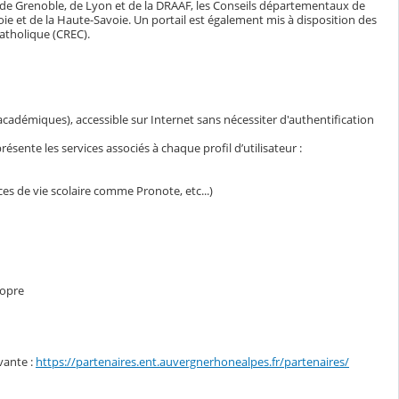
 de Grenoble, de Lyon et de la DRAAF, les Conseils départementaux de
avoie et de la Haute-Savoie. Un portail est également mis à disposition des
atholique (CREC).
s académiques), accessible sur Internet sans nécessiter d'authentification
sente les services associés à chaque profil d’utilisateur :
ces de vie scolaire comme Pronote, etc...)
ropre
vante :
https://partenaires.ent.auvergnerhonealpes.fr/partenaires/