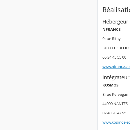
Réalisat
Hébergeur
NFRANCE
9 rue Ritay
31000 TOULOU
05 34 45 55 00
www.nfrance.c
Intégrateur
KOSMOS
8 rue Kervégan
44000 NANTES
02 40 20 47 95
www.kosmos-ed