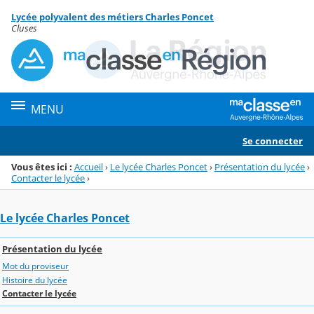
Panneau de gestion des cookies
Lycée polyvalent des métiers Charles Poncet
Menu de la rubrique
Contenu
Cluses
MENU
Se connecter
Vous êtes ici :
Accueil
›
Le lycée Charles Poncet
›
Présentation du lycée
›
Contacter le lycée
›
Le lycée Charles Poncet
Présentation du lycée
Mot du proviseur
Histoire du lycée
Contacter le lycée