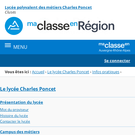
Panneau de gestion des cookies
Lycée polyvalent des métiers Charles Poncet
Menu de la rubrique
Contenu
Cluses
MENU
Se connecter
Vous êtes ici :
Accueil
›
Le lycée Charles Poncet
›
Infos pratiques
›
Le lycée Charles Poncet
Présentation du lycée
Mot du proviseur
Histoire du lycée
Contacter le lycée
Campus des métiers