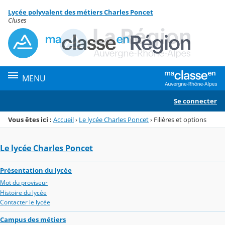
Panneau de gestion des cookies
Lycée polyvalent des métiers Charles Poncet
Menu de la rubrique
Contenu
Cluses
MENU
Se connecter
Vous êtes ici :
Accueil
›
Le lycée Charles Poncet
›
Filières et options
Le lycée Charles Poncet
Présentation du lycée
Mot du proviseur
Histoire du lycée
Contacter le lycée
Campus des métiers