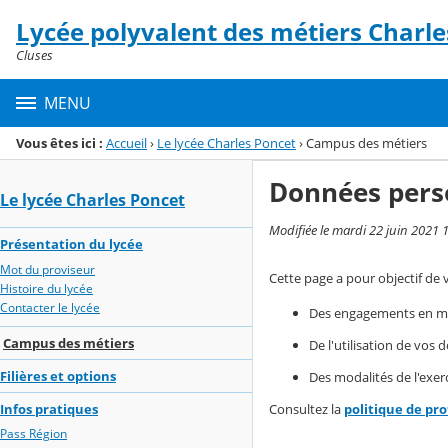
Panneau de gestion des cookies
Lycée polyvalent des métiers Charle
Menu de la rubrique
Contenu
Cluses
MENU
Vous êtes ici :
Accueil
›
Le lycée Charles Poncet
›
Campus des métiers
Données pers
Le lycée Charles Poncet
Modifiée le mardi 22 juin 2021 
Présentation du lycée
Mot du proviseur
Cette page a pour objectif de 
Histoire du lycée
Contacter le lycée
Des engagements en mat
Campus des métiers
De l'utilisation de vos
Filières et options
Des modalités de l'exerc
Infos pratiques
Consultez la
politique de pr
Pass Région