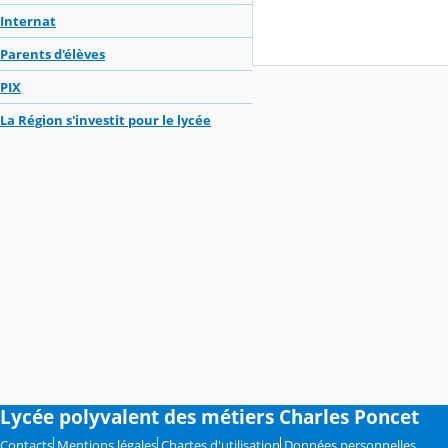
Internat
Parents d'élèves
PIX
La Région s'investit pour le lycée
Lycée polyvalent des métiers Charles Poncet
Contacts
Mentions légales
Chartes d'utilisation
Données personnelles