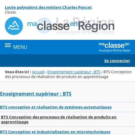
Panneau de gestion des cookies
Lycée polyvalent des métiers Charles Poncet
Menu de la rubrique
Contenu
Cluses
MENU
Se connecter
Vous êtes ici :
Accueil
›
Enseignement supérieur : BTS
›
BTS Conception
des processus de réalisation de produits en apprentissage
Enseignement supérieur : BTS
BTS conception et réalisation de systèmes automatiques
BTS Conception des processus de réalisation de produits en
apprentissage
BTS Conception et industrialisation en microtechniques