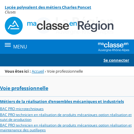
Panneau de gestion des cookies
Lycée polyvalent des métiers Charles Poncet
Menu de la rubrique
Contenu
Cluses
MENU
Se connecter
Vous êtes ici :
Accueil
›
Voie professionnelle
Voie professionnelle
Métiers de la réalisation d'ensembles mécaniques et industriels
BAC PRO microtechniques
BAC PRO technicien en réalisation de produits mécaniques option réalisation et
suivi de production
BAC PRO technicien en réalisation de produits mécaniques option réalisation et
maintenance des outillages