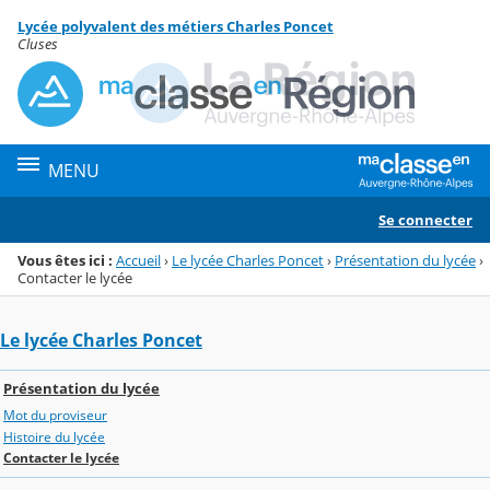
Panneau de gestion des cookies
Lycée polyvalent des métiers Charles Poncet
Menu de la rubrique
Contenu
Cluses
MENU
Se connecter
Vous êtes ici :
Accueil
›
Le lycée Charles Poncet
›
Présentation du lycée
›
Contacter le lycée
Le lycée Charles Poncet
Présentation du lycée
Mot du proviseur
Histoire du lycée
Contacter le lycée