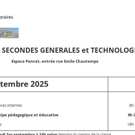
S SECONDES GENERALES et TECHNOLOG
Espace Poncet, entrée rue Emile Chautemps
ptembre 2025
èves internes
8h 
quipe pédagogique et éducative
9h 
s
18h 
ndi 1er septembre à 14h selon
l’emploi du temps de la classe.