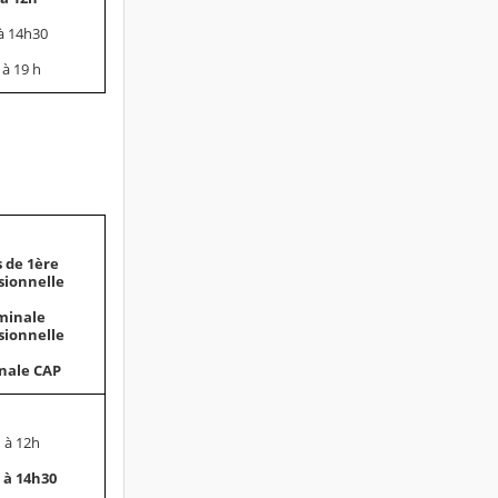
à 14h30
 à 19 h
s de 1ère
sionnelle
minale
sionnelle
nale CAP
 à 12h
 à 14h30