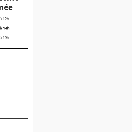
née
à 12h
à 14h
à 19h