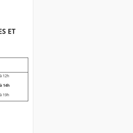
S ET
à 12h
à 14h
à 19h