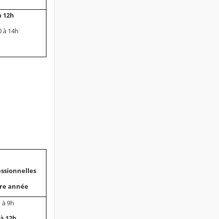
à 12h
 à 14h
ssionnelles
re année
 à 9h
 à 12h