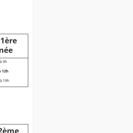
 1ère
née
à 9h
à 12h
à 19h
 2ème