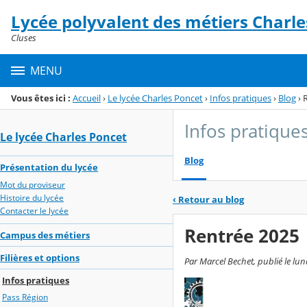
Panneau de gestion des cookies
Lycée polyvalent des métiers Charle
Menu de la rubrique
Contenu
Cluses
MENU
Vous êtes ici :
Accueil
›
Le lycée Charles Poncet
›
Infos pratiques
›
Blog
›
Infos pratique
Le lycée Charles Poncet
Blog
Présentation du lycée
Mot du proviseur
Histoire du lycée
‹
Retour au blog
Contacter le lycée
Rentrée 2025
Campus des métiers
Filières et options
Par Marcel Bechet, publié le lu
Infos pratiques
Pass Région