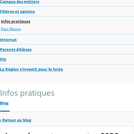
Campus des métiers
Filières et options
Infos pratiques
Pass Région
Internat
Parents d'élèves
PIX
La Région s'investit pour le lycée
Infos pratiques
Blog
‹
Retour au blog