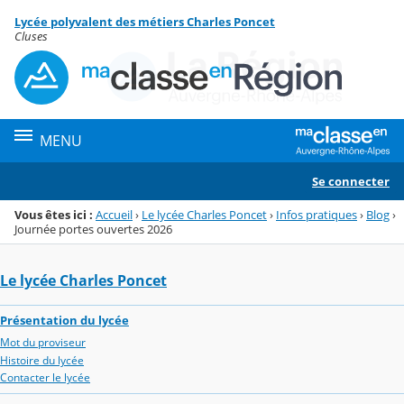
Panneau de gestion des cookies
Lycée polyvalent des métiers Charles Poncet
Menu de la rubrique
Contenu
Cluses
MENU
Se connecter
Vous êtes ici :
Accueil
›
Le lycée Charles Poncet
›
Infos pratiques
›
Blog
›
Journée portes ouvertes 2026
Le lycée Charles Poncet
Présentation du lycée
Mot du proviseur
Histoire du lycée
Contacter le lycée