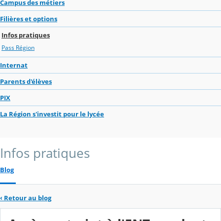
Campus des métiers
Filières et options
Infos pratiques
Pass Région
Internat
Parents d'élèves
PIX
La Région s'investit pour le lycée
Infos pratiques
Blog
‹
Retour au blog