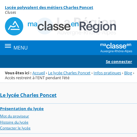
Panneau de gestion des cookies
Lycée polyvalent des métiers Charles Poncet
Menu de la rubrique
Contenu
Cluses
MENU
Se connecter
Vous êtes ici :
Accueil
›
Le lycée Charles Poncet
›
Infos pratiques
›
Blog
›
Accès restreint à l'ENT pendant l'été
Le lycée Charles Poncet
Présentation du lycée
Mot du proviseur
Histoire du lycée
Contacter le lycée