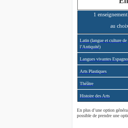
En
1 enseignement
au choi
Latin (langue et culture de
l’Antiquité)
Langues vivantes Espagno
Arts Plastiques
Théâtre
Histoire des Arts
En plus d’une option général
possible de prendre une opt