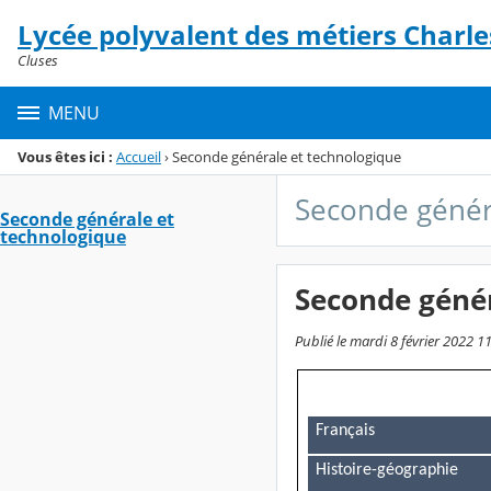
Panneau de gestion des cookies
Lycée polyvalent des métiers Charle
Menu de la rubrique
Contenu
Cluses
MENU
Vous êtes ici :
Accueil
›
Seconde générale et technologique
Seconde génér
Seconde générale et
technologique
Seconde génér
Publié le mardi 8 février 2022 1
Français
Histoire-géographie