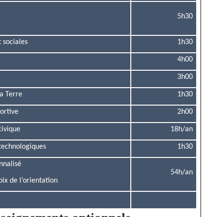
5h30
 sociales
1h30
4h00
3h00
la Terre
1h30
ortive
2h00
civique
18h/an
technologiques
1h30
nalisé
54h/an
x de l’orientation