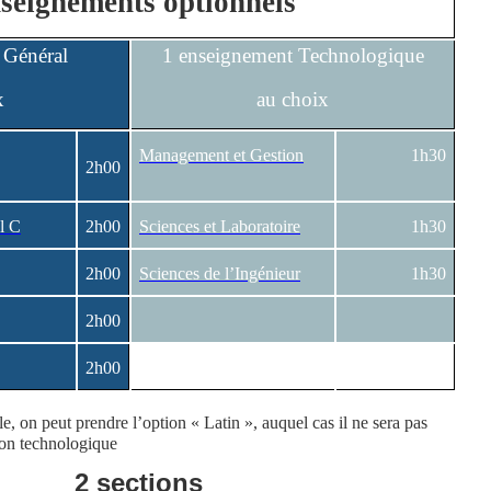
seignements optionnels
 Général
1 enseignement Technologique
x
au choix
Management et Gestion
1h30
2h00
l C
2h00
Sciences et Laboratoire
1h30
2h00
Sciences de l’Ingénieur
1h30
2h00
2h00
e, on peut prendre l’option « Latin », auquel cas il ne sera pas
ion technologique
2 sections