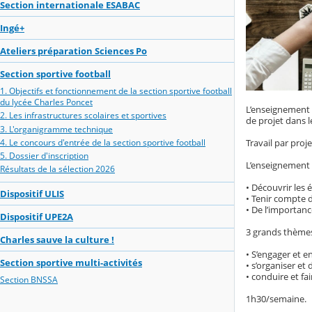
Section internationale ESABAC
Ingé+
Ateliers préparation Sciences Po
Section sportive football
1. Objectifs et fonctionnement de la section sportive football
du lycée Charles Poncet
L’enseignement
2. Les infrastructures scolaires et sportives
de projet dans l
3. L'organigramme technique
4. Le concours d'entrée de la section sportive football
Travail par proj
5. Dossier d'inscription
L’enseignement 
Résultats de la sélection 2026
• Découvrir les 
Dispositif ULIS
• Tenir compte 
• De l’importance
Dispositif UPE2A
3 grands thèmes 
Charles sauve la culture !
• S’engager et e
Section sportive multi-activités
• s’organiser et 
• conduire et f
Section BNSSA
1h30/semaine.