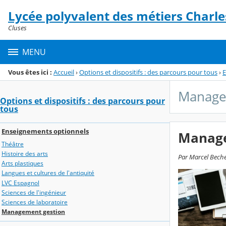
Panneau de gestion des cookies
Lycée polyvalent des métiers Charle
Menu de la rubrique
Contenu
Cluses
MENU
Vous êtes ici :
Accueil
›
Options et dispositifs : des parcours pour tous
›
E
Manage
Options et dispositifs : des parcours pour
tous
Enseignements optionnels
Manage
Théâtre
Histoire des arts
Par Marcel Bechet
Arts plastiques
Langues et cultures de l'antiquité
LVC Espagnol
Sciences de l'ingénieur
Sciences de laboratoire
Management gestion