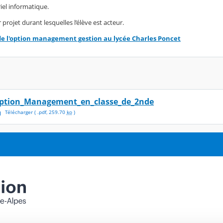
iel informatique.
 projet durant lesquelles l’élève est acteur.
de l'option management gestion au lycée Charles Poncet
ption_Management_en_classe_de_2nde
Télécharger
( .
pdf
,
259.70
ko
)