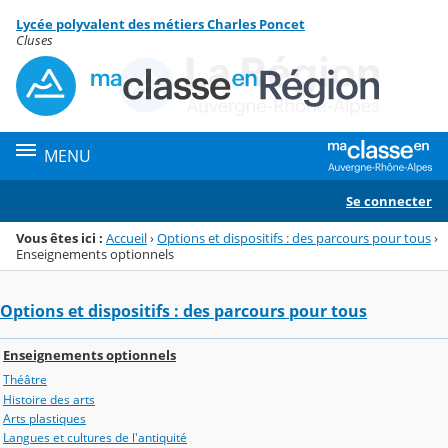
Panneau de gestion des cookies
Lycée polyvalent des métiers Charles Poncet
Menu de la rubrique
Contenu
Cluses
MENU
Se connecter
Vous êtes ici :
Accueil
›
Options et dispositifs : des parcours pour tous
›
Enseignements optionnels
Options et dispositifs : des parcours pour tous
Enseignements optionnels
Théâtre
Histoire des arts
Arts plastiques
Langues et cultures de l'antiquité