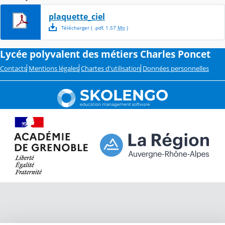
plaquette_ciel
Télécharger
( .
pdf
,
1.57
Mo
)
Lycée polyvalent des métiers Charles Poncet
Contacts
Mentions légales
Chartes d'utilisation
Données personnelles