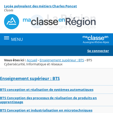
Panneau de gestion des cookies
Lycée polyvalent des métiers Charles Poncet
Menu de la rubrique
Contenu
Cluses
MENU
Se connecter
Vous êtes ici :
Accueil
›
Enseignement supérieur : BTS
›
BTS
Cybersécurité, Informatique et réseaux
Enseignement supérieur : BTS
BTS conception et réalisation de systèmes automatiques
BTS Conception des processus de réalisation de produits en
apprentissage
BTS Conception et industrialisation en microtechniques