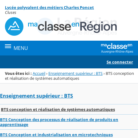
Panneau de gestion des cookies
Lycée polyvalent des métiers Charles Poncet
Menu de la rubrique
Contenu
Cluses
MENU
Se connecter
Vous êtes ici :
Accueil
›
Enseignement supérieur : BTS
›
BTS conception
et réalisation de systèmes automatiques
Enseignement supérieur : BTS
BTS conception et réalisation de systèmes automatiques
BTS Conception des processus de réalisation de produits en
apprentissage
BTS Conception et industrialisation en microtechniques