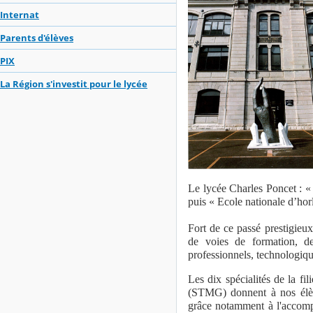
Internat
Parents d'élèves
PIX
La Région s'investit pour le lycée
Le lycée Charles Poncet : «
puis « Ecole nationale d’hor
Fort de ce passé prestigieux
de voies de formation, d
professionnels, technologiqu
Les dix spécialités de la fil
(STMG) donnent à nos élève
grâce notamment à l'accompag