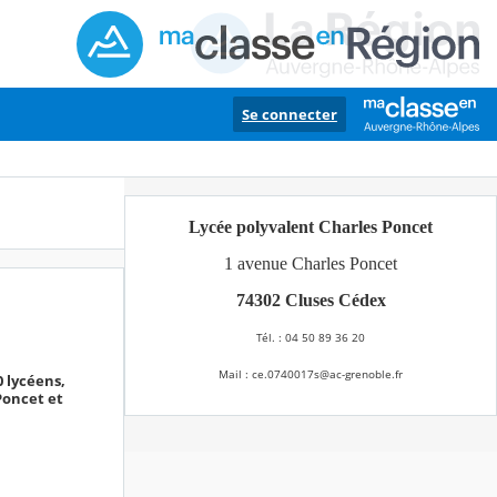
Se connecter
Lycée polyvalent Charles Poncet
1 avenue Charles Poncet
74302 Cluses Cédex
Tél. : 04 50 89 36 20
Mail : ce.0740017s@ac-grenoble.fr
 lycéens,
Poncet et