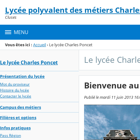
Panneau de gestion des cookies
Lycée polyvalent des métiers Charle
Menu de la rubrique
Contenu
Cluses
MENU
Vous êtes ici :
Accueil
›
Le lycée Charles Poncet
Le lycée Charl
Le lycée Charles Poncet
Présentation du lycée
Bienvenue au 
Mot du proviseur
Histoire du lycée
Contacter le lycée
Publié le mardi 11 juin 2013 16
Campus des métiers
Filières et options
Infos pratiques
Pass Région