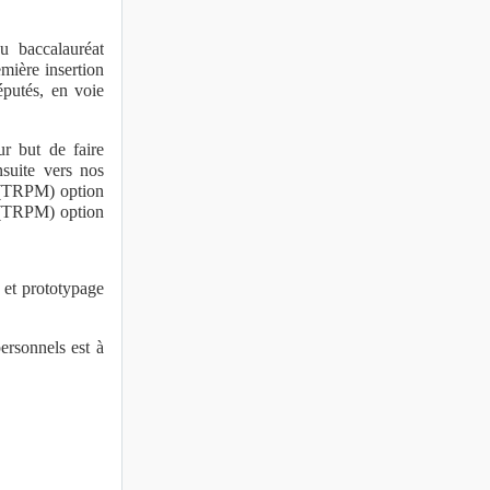
u baccalauréat
mière insertion
éputés, en voie
r but de faire
suite vers nos
s (TRPM) option
s (TRPM) option
 et prototypage
ersonnels est à