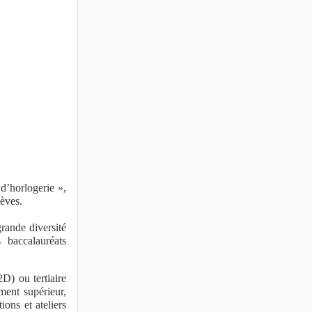
d’horlogerie »,
lèves.
rande diversité
 baccalauréats
2D) ou tertiaire
ment supérieur,
ons et ateliers