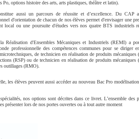
 Po, options histoire des arts, arts plastiques, théâtre et latin).
onstitue aussi un parcours de réussite et d’excellence. Du CAP a
sonnel d'orientation de chacun de nos élèves permet d'envisager une pre
t local ou une poursuite d'études vers nos quatre BTS industriels r
.
la Réalisation d'Ensembles Mécaniques et Industriels (REMI) a pou
conde professionnelle des compétences communes pour se diriger en
n microtechniques, de technicien en réalisation de produits mécanique
ductions (RSP) ou de technicien en réalisation de produits mécanique
es outillages (RMO).
lle, les élèves peuvent aussi accéder au nouveau Bac Pro modélisation
pécialités, nos options sont décrites dans ce livret. L’ensemble des p
les présenter lors de nos portes ouvertes ou à tout autre moment