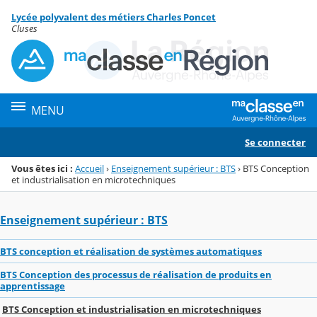
Panneau de gestion des cookies
Lycée polyvalent des métiers Charles Poncet
Menu de la rubrique
Contenu
Cluses
MENU
Se connecter
Vous êtes ici :
Accueil
›
Enseignement supérieur : BTS
›
BTS Conception
et industrialisation en microtechniques
Enseignement supérieur : BTS
BTS conception et réalisation de systèmes automatiques
BTS Conception des processus de réalisation de produits en
apprentissage
BTS Conception et industrialisation en microtechniques