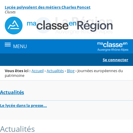
Panneau de gestion des cookies
Lycée polyvalent des métiers Charles Poncet
Menu de la rubrique
Contenu
Cluses
MENU
Se connecter
Vous êtes ici :
Accueil
›
Actualités
›
Blog
›
Journées européennes du
patrimoine
Actualités
Le lycée dans la presse...
Actualités