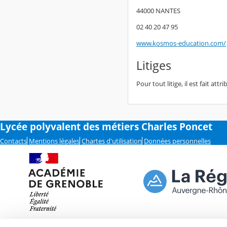
44000 NANTES
02 40 20 47 95
www.kosmos-education.com/
Litiges
Pour tout litige, il est fait a
Lycée polyvalent des métiers Charles Poncet
Contacts
Mentions légales
Chartes d'utilisation
Données personnelles