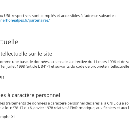
ou URL respectives sont compilés et accessibles à l'adresse suivante :
gnerhonealpes.fr/partenaires/
ctuelle
tellectuelle sur le site
it comme une base de données au sens de la directive du 11 mars 1996 et de s
 1er juillet 1998 (article L 341-1 et suivants du code de propriété intellectuelle
on
es à caractère personnel
des traitements de données à caractère personnel déclarés à la CNIL ou à s
e la loi n°78-17 du 6 janvier 1978 relative à l'informatique, aux fichiers et aux 
graphe XI