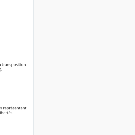
a transposition
).
on représentant
libertés.