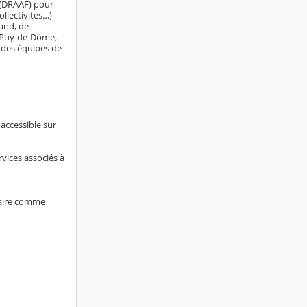
t (DRAAF) pour
ollectivités…)
and, de
du Puy-de-Dôme,
n des équipes de
 accessible sur
rvices associés à
olaire comme