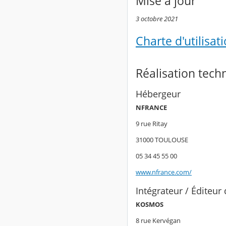
Mise à jour
3 octobre 2021
Charte d'utilisat
Réalisation tech
Hébergeur
NFRANCE
9 rue Ritay
31000 TOULOUSE
05 34 45 55 00
www.nfrance.com/
Intégrateur / Éditeur 
KOSMOS
8 rue Kervégan