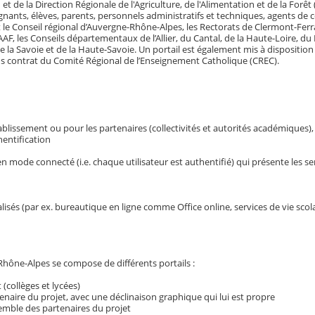
et de la Direction Régionale de l'Agriculture, de l'Alimentation et de la Forê
gnants, élèves, parents, personnels administratifs et techniques, agents de c
 le Conseil régional d’Auvergne-Rhône-Alpes, les Rectorats de Clermont-Ferr
AF, les Conseils départementaux de l’Allier, du Cantal, de la Haute-Loire, 
 de la Savoie et de la Haute-Savoie. Un portail est également mis à dispositio
ous contrat du Comité Régional de l’Enseignement Catholique (CREC).
établissement ou pour les partenaires (collectivités et autorités académiques),
hentification
 mode connecté (i.e. chaque utilisateur est authentifié) qui présente les se
alisés (par ex. bureautique en ligne comme Office online, services de vie sc
hône-Alpes se compose de différents portails :
 (collèges et lycées)
enaire du projet, avec une déclinaison graphique qui lui est propre
emble des partenaires du projet