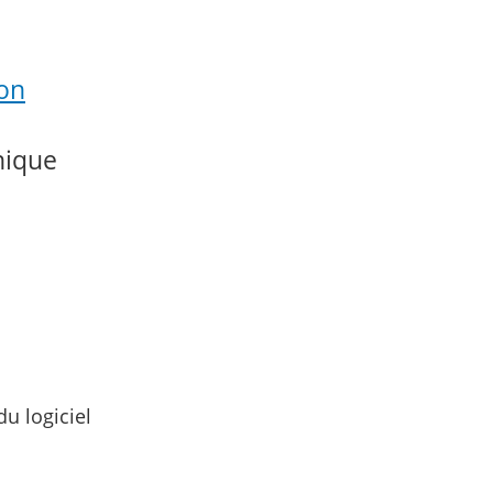
ion
nique
du logiciel