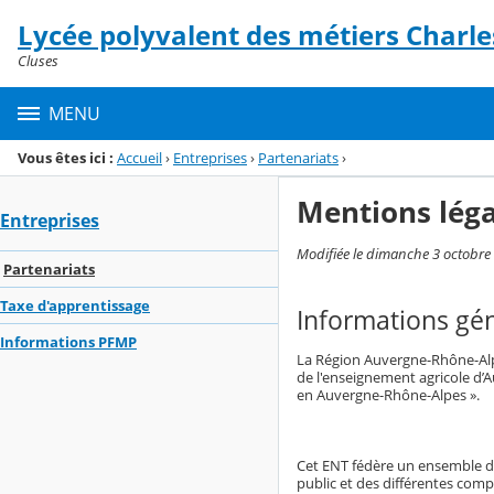
Panneau de gestion des cookies
Lycée polyvalent des métiers Charle
Menu de la rubrique
Contenu
Cluses
MENU
Vous êtes ici :
Accueil
›
Entreprises
›
Partenariats
›
Mentions léga
Entreprises
Modifiée le dimanche 3 octobre
Partenariats
Taxe d'apprentissage
Informations gé
Informations PFMP
La Région Auvergne-Rhône-Alpes
de l'enseignement agricole d
en Auvergne-Rhône-Alpes ».
Cet ENT fédère un ensemble de 
public et des différentes co